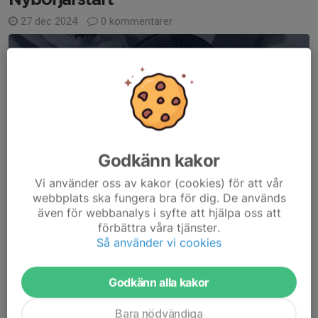
Nybörjarstart
27 dec 2024
0 kommentarer
Godkänn kakor
Vi använder oss av kakor (cookies) för att vår
webbplats ska fungera bra för dig. De används
även för webbanalys i syfte att hjälpa oss att
Välkommen till en nybörjarklass juniorer och vuxna (från 13 år).
förbättra våra tjänster.
Första tillfället är gratis att prova på. Därefter ska medlems- och
Så använder vi cookies
träningsavgift vara betalt. Ta med skor för inomhusbruk och var
klädd i t-shirt och långbyxor....
Godkänn alla kakor
Läs mer
Bara nödvändiga