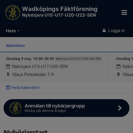
Wadköpings Fäktförening
Nybörjare U15-U17-U20-U23-SEN
Logga in
Hem
Aktiviteter
Onsdag 9 sep, 19:00-20:30
Onsdag 1
Nybörjare U15-U17-U20-U23-SEN
Nybörjare U15-U17-U20-SEN
Nybör
Olaus Petriskolan 7-9
Olaus
Hela kalendern
Anmälan till nybörjargrupp
Klicka på denna knapp