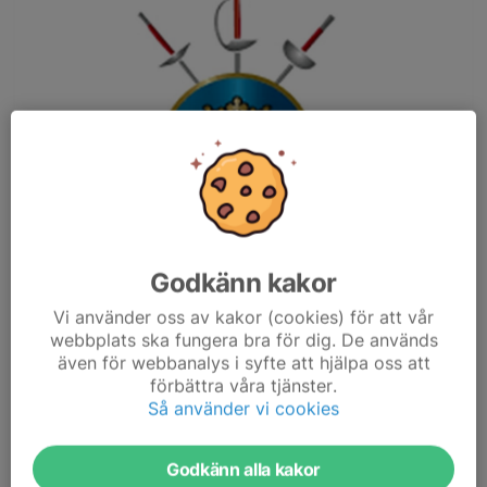
Godkänn kakor
Vi använder oss av kakor (cookies) för att vår
webbplats ska fungera bra för dig. De används
även för webbanalys i syfte att hjälpa oss att
förbättra våra tjänster.
Så använder vi cookies
S:t Erikscupen är en årlig serie som genomförs för att fäktande
ungdomar, U11-U20, ska få möjlighet att tävla i en serie som
både syftar till att vara en spännande tävling i sig och att
Godkänn alla kakor
fungera som en introduktion och...