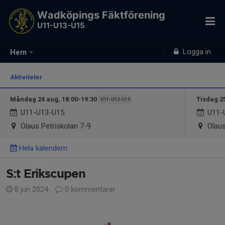
Wadköpings Fäktförening
U11-U13-U15
Logga in
Hem
Aktiviteter
Måndag 24 aug, 18:00-19:30
Tisdag 2
U11-U13-U15
U11-U13-U15
U11-
Olaus Petriskolan 7-9
Olaus
Hela kalendern
S:t Erikscupen
8 jun 2024
0 kommentarer