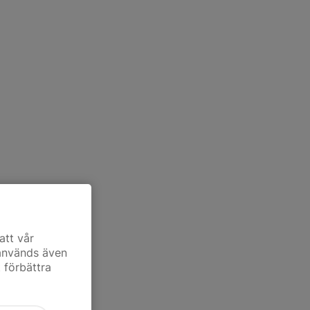
att vår
 används även
t förbättra