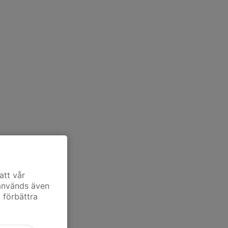
att vår
 används även
t förbättra