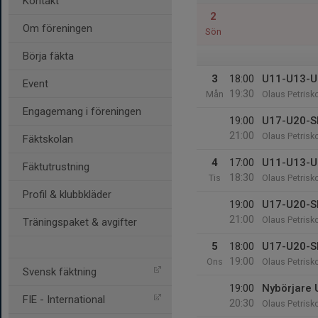
Kontakt
2
Om föreningen
Sön
Börja fäkta
3
18:00
U11-U13-U
Event
19:30
Mån
Olaus Petrisk
Engagemang i föreningen
19:00
U17-U20-S
21:00
Olaus Petrisk
Fäktskolan
4
17:00
U11-U13-U
Fäktutrustning
18:30
Tis
Olaus Petrisk
Profil & klubbkläder
19:00
U17-U20-S
21:00
Olaus Petrisk
Träningspaket & avgifter
5
18:00
U17-U20-S
19:00
Ons
Olaus Petrisk
Svensk fäktning
19:00
Nybörjare
FIE - International
20:30
Olaus Petrisk