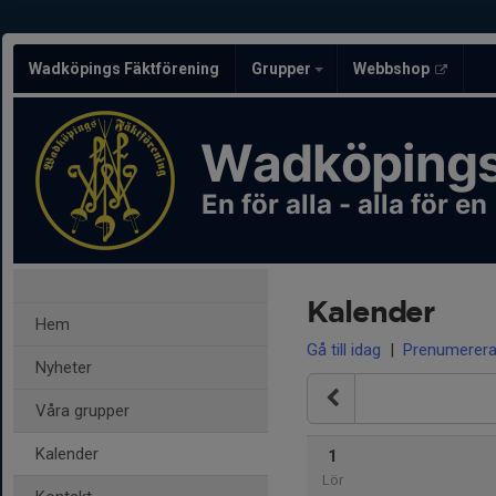
Wadköpings Fäktförening
Grupper
Webbshop
Wadköpings
En för alla - alla för en
Kalender
Hem
Gå till idag
|
Prenumerer
Nyheter
Våra grupper
Kalender
1
Lör