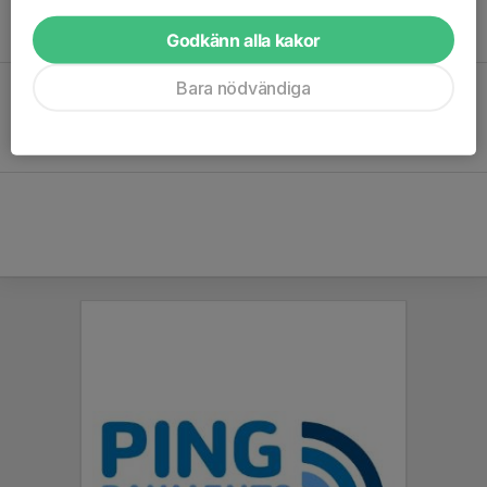
ungdomsverksamhet som du kan ta del av
här
, samt vi har
upprättat en trygghetsplan vi följer som finns att läsa
här
.
Godkänn alla kakor
Bara nödvändiga
Bli stödmedlem
Hjälp vår förening utveckla fäktare