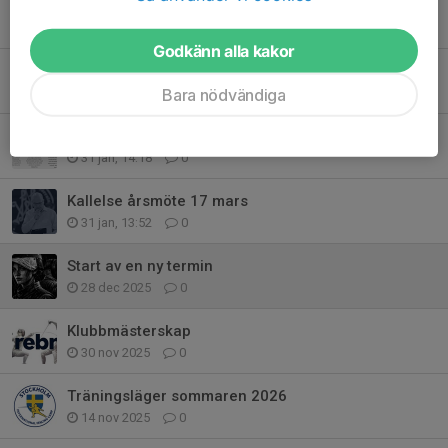
Träffa rätt i sommar
18 apr, 17:23
0
Godkänn alla kakor
Föräldrar - prova fäktning
Bara nödvändiga
20 feb, 22:49
0
Nu kör vi en Newbody kampanj igen!
31 jan, 14:18
0
Kallelse årsmöte 17 mars
31 jan, 13:52
0
Start av en ny termin
28 dec 2025
0
Klubbmästerskap
30 nov 2025
0
Träningsläger sommaren 2026
14 nov 2025
0