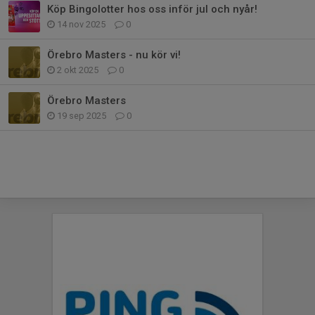
Köp Bingolotter hos oss inför jul och nyår!
14 nov 2025
0
Örebro Masters - nu kör vi!
2 okt 2025
0
Örebro Masters
19 sep 2025
0