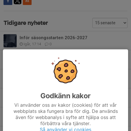
Tidigare nyheter
Inför säsongsstarten 2026-2027
Igår, 17:14
0
Liv och Filip tar nästa steg
26 jul, 13:15
0
Fäktning hela livet
16 jul, 18:34
0
Godkänn kakor
Anmäl dig nu till sommarens fäktskola!
14 jun, 17:55
0
Vi använder oss av kakor (cookies) för att vår
webbplats ska fungera bra för dig. De används
Säsongsavslutning 2 juni
även för webbanalys i syfte att hjälpa oss att
26 maj, 18:13
0
förbättra våra tjänster.
Så använder vi cookies