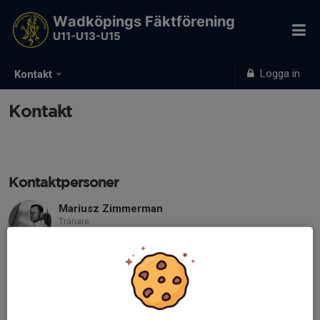
Wadköpings Fäktförening
U11-U13-U15
Logga in
Kontakt
Kontakt
Kontaktpersoner
Mariusz Zimmerman
Tränare
Mobil visas bara för inloggade
tranare@wff.nu