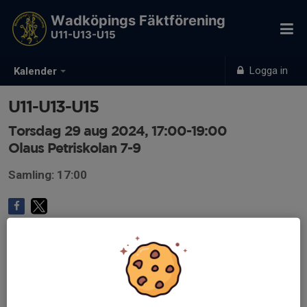
Wadköpings Fäktförening
U11-U13-U15
Logga in
Kalender
U11-U13-U15
Torsdag 29 aug 2024, 17:00-19:00
Olaus Petriskolan 7-9
Samling: 17:00