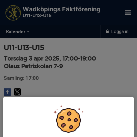
Wadköpings Fäktförening
U11-U13-U15
Logga in
Kalender
U11-U13-U15
Torsdag 3 apr 2025, 17:00-19:00
Olaus Petriskolan 7-9
Samling: 17:00