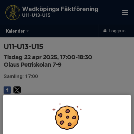
Wadköpings Fäktförening
U11-U13-U15
Logga in
Kalender
U11-U13-U15
Tisdag 22 apr 2025, 17:00-18:30
Olaus Petriskolan 7-9
Samling: 17:00